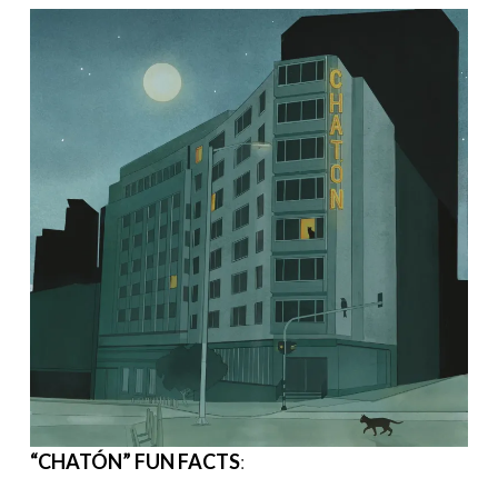
“CHATÓN” FUN FACTS
: