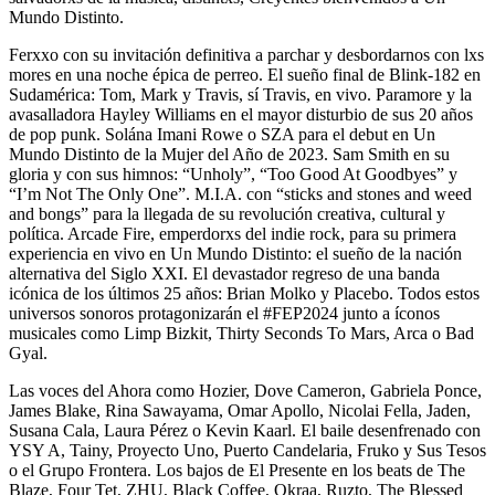
Mundo Distinto.
Ferxxo con su invitación definitiva a parchar y desbordarnos con lxs
mores en una noche épica de perreo. El sueño final de Blink-182 en
Sudamérica: Tom, Mark y Travis, sí Travis, en vivo. Paramore y la
avasalladora Hayley Williams en el mayor disturbio de sus 20 años
de pop punk. Solána Imani Rowe o SZA para el debut en Un
Mundo Distinto de la Mujer del Año de 2023. Sam Smith en su
gloria y con sus himnos: “Unholy”, “Too Good At Goodbyes” y
“I’m Not The Only One”. M.I.A. con “sticks and stones and weed
and bongs” para la llegada de su revolución creativa, cultural y
política. Arcade Fire, emperdorxs del indie rock, para su primera
experiencia en vivo en Un Mundo Distinto: el sueño de la nación
alternativa del Siglo XXI. El devastador regreso de una banda
icónica de los últimos 25 años: Brian Molko y Placebo. Todos estos
universos sonoros protagonizarán el #FEP2024 junto a íconos
musicales como Limp Bizkit, Thirty Seconds To Mars, Arca o Bad
Gyal.
Las voces del Ahora como Hozier, Dove Cameron, Gabriela Ponce,
James Blake, Rina Sawayama, Omar Apollo, Nicolai Fella, Jaden,
Susana Cala, Laura Pérez o Kevin Kaarl. El baile desenfrenado con
YSY A, Tainy, Proyecto Uno, Puerto Candelaria, Fruko y Sus Tesos
o el Grupo Frontera. Los bajos de El Presente en los beats de The
Blaze, Four Tet, ZHU, Black Coffee, Okraa, Ruzto, The Blessed