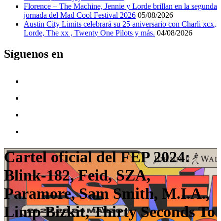
Florence + The Machine, Jennie y Lorde brillan en la segunda
jornada del Mad Cool Festival 2026
05/08/2026
Austin City Limits celebrará su 25 aniversario con Charli xcx,
Lorde, The xx , Twenty One Pilots y más.
04/08/2026
Síguenos en
Cartel oficial del FEP 2024:
Blink-182, Feid, SZA,
Paramore, Sam Smith, M.I.A.,
Limp Bizkit, Thirty Seconds To