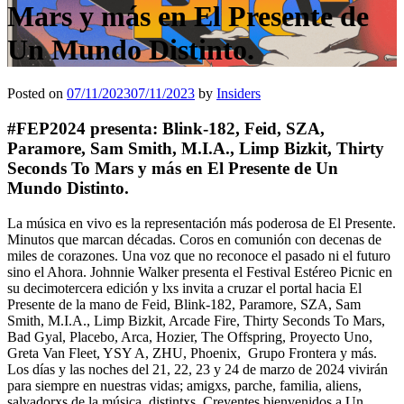
Mars y más en El Presente de
Un Mundo Distinto.
Posted on
07/11/2023
07/11/2023
by
Insiders
#FEP2024 presenta: Blink-182, Feid, SZA,
Paramore, Sam Smith, M.I.A., Limp Bizkit, Thirty
Seconds To Mars y más en El Presente de Un
Mundo Distinto.
La música en vivo es la representación más poderosa de El Presente.
Minutos que marcan décadas. Coros en comunión con decenas de
miles de corazones. Una voz que no reconoce el pasado ni el futuro
sino el Ahora. Johnnie Walker presenta el Festival Estéreo Picnic en
su decimotercera edición y lxs invita a cruzar el portal hacia El
Presente de la mano de Feid, Blink-182, Paramore, SZA, Sam
Smith, M.I.A., Limp Bizkit, Arcade Fire, Thirty Seconds To Mars,
Bad Gyal, Placebo, Arca, Hozier, The Offspring, Proyecto Uno,
Greta Van Fleet, YSY A, ZHU, Phoenix, Grupo Frontera y más.
Los días y las noches del 21, 22, 23 y 24 de marzo de 2024 vivirán
para siempre en nuestras vidas; amigxs, parche, familia, aliens,
salvadorxs de la música, distintxs, Creyentes bienvenidos a Un