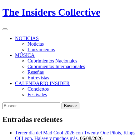
Skip
The Insiders Collective
to
content
Primary
Menu
NOTICIAS
Noticias
Lanzamientos
MÚSICA
Cubrimientos Nacionales
Cubrimientos Internacionales
Reseñas
Entrevistas
CALENDARIO INSIDER
Conciertos
Festivales
Buscar:
Entradas recientes
Tercer día del Mad Cool 2026 con Twenty One Pilots, Kings
Of Leon, Halsey y muchos más.
06/08/2026