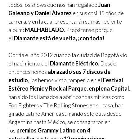
todos los shows que nos han regalado
Juan
Galeano y Daniel Álvarez
en sus casi 15 años de
carrera, y en la cual presentarán su más reciente
álbum:
MALHABLADO
. Prepárense porque
el
Diamante está de vuelta, ¡con toda!
Corría el año 2012 cuando la ciudad de Bogotá vio
el nacimiento del
Diamante Eléctrico.
Desde
entonces hemos
abrazado sus 7 discos de
estudio
, los hemos visto romperla en e
l Festival
Estéreo Picnic y Rock al Parque, en plena Capital
,
han sido los llamados a abrir bandas míticas como
Foo Fighters y The Rolling Stones en su casa, han
girado Latino América sumando sold outs desde
Argentina hasta México, se consagraron en
los
premios Grammy Latino con 4
estatuillas
hasta hoy y
12 nominaciones