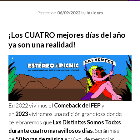
Posted on
06/09/2022
by
Insiders
¡Los CUATRO mejores días del año
ya son una realidad!
En 2022 vivimos el
Comeback del FEP
y
en
2023
viviremos una edición grandiosa donde
celebraremos que
Lxs Distintxs Somos Todxs
durante cuatro maravillosos días
. Serán más
de
50 horas de música
en vivo, de memorias