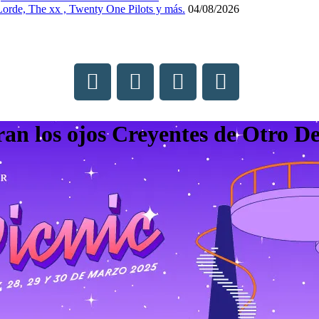
 Lorde, The xx , Twenty One Pilots y más.
04/08/2026
ran los ojos Creyentes de Otro D