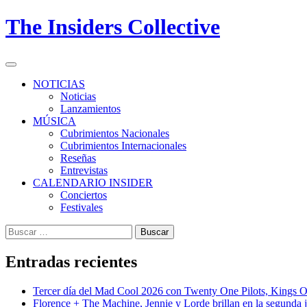
Skip
The Insiders Collective
to
content
Primary
Menu
NOTICIAS
Noticias
Lanzamientos
MÚSICA
Cubrimientos Nacionales
Cubrimientos Internacionales
Reseñas
Entrevistas
CALENDARIO INSIDER
Conciertos
Festivales
Buscar:
Entradas recientes
Tercer día del Mad Cool 2026 con Twenty One Pilots, Kings 
Florence + The Machine, Jennie y Lorde brillan en la segunda