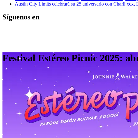
Austin City Limits celebrará su 25 aniversario con Charli xcx,
Síguenos en
Festival Estéreo Picnic 2025: ab