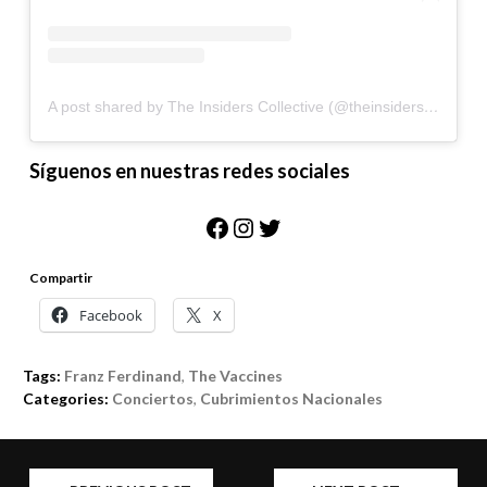
A post shared by The Insiders Collective (@theinsidersco)
Síguenos en nuestras redes sociales
Facebook
Instagram
Twitter
Compartir
Facebook
X
Tags:
Franz Ferdinand
,
The Vaccines
Categories:
Conciertos
,
Cubrimientos Nacionales