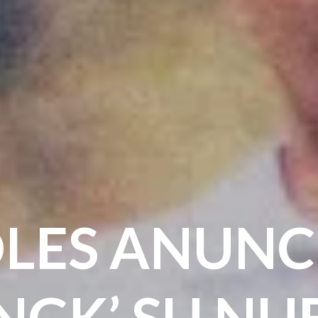
DLES ANUNC
NGK’ SU N