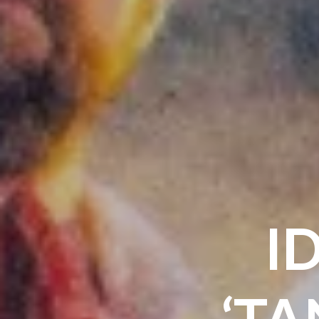
I
‘TA