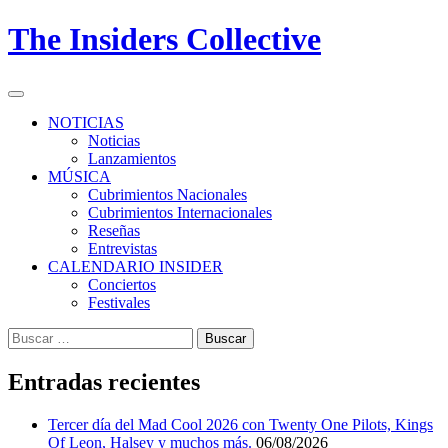
Skip
The Insiders Collective
to
content
Primary
Menu
NOTICIAS
Noticias
Lanzamientos
MÚSICA
Cubrimientos Nacionales
Cubrimientos Internacionales
Reseñas
Entrevistas
CALENDARIO INSIDER
Conciertos
Festivales
Buscar:
Entradas recientes
Tercer día del Mad Cool 2026 con Twenty One Pilots, Kings
Of Leon, Halsey y muchos más.
06/08/2026