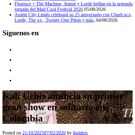
Florence + The Machine, Jennie y Lorde brillan en la segunda
jornada del Mad Cool Festival 2026
05/08/2026
Austin City Limits celebrará su 25 aniversario con Charli xcx,
Lorde, The xx , Twenty One Pilots y más.
04/08/2026
Síguenos en
Kali Uchis anuncia su primer
gran show en solitario en
Colombia
Posted on
21/10/2025
07/02/2026
by
Insiders