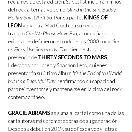
reclamos de esta edición. Su setlist incluirá himnos
del rock alternativo como
Island in the Sun
,
Buddy
Holly
y
Say It Ain’t So
. Por su parte,
KINGS OF
LEON
volverá a Mad Cool con su reciente
trabajo
Can We Please Have Fun
, acompañado de
éxitos que definieron el rock de los 2000 como
Sex
on Fire
y
Use Somebody
. También destaca la
presencia de
THIRTY SECONDS TO MARS
,
liderados por Jared y Shannon Leto, quienes
presentarán su último álbum
It’s the End of the World
but It’s a Beautiful Day
, reafirmando su capacidad
para reinventarse y mantenerse en la cima del rock
contemporáneo.
GRACIE ABRAMS
se suma al cartel como una de las
cantautoras más prometedoras de su generación.
Desde su debut en 2019, su delicada voz y letras