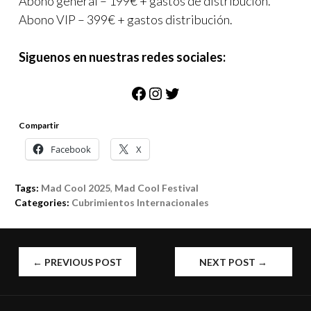
Abono general – 199€ + gastos de distribución.
Abono VIP – 399€ + gastos distribución.
Siguenos en nuestras redes sociales:
Facebook
Instagram
Twitter
Compartir
Facebook
X
Tags:
Mad Cool 2025
,
Mad Cool Festival
Categories:
Cubrimientos Internacionales
POST
←
PREVIOUS POST
NEXT POST
→
NAVIGATION