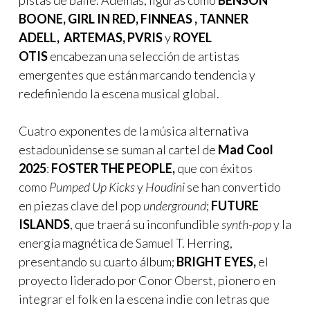
pistas de baile. Además, figuras como
BENSON
BOONE, GIRL IN RED, FINNEAS , TANNER
ADELL,
ARTEMAS,
PVRIS
y
ROYEL
OTIS
encabezan una selección de artistas
emergentes que están marcando tendencia y
redefiniendo la escena musical global.
Cuatro exponentes de la música alternativa
estadounidense se suman al cartel de
Mad Cool
2025
:
FOSTER THE PEOPLE,
que con éxitos
como
Pumped Up Kicks
y
Houdini
se han convertido
en piezas clave del pop
underground
;
FUTURE
ISLANDS
, que traerá su inconfundible
synth-pop
y la
energía magnética de Samuel T. Herring,
presentando su cuarto álbum;
BRIGHT EYES,
el
proyecto liderado por Conor Oberst, pionero en
integrar el folk en la escena indie con letras que