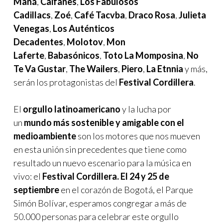
Maná
,
Caifanes
,
Los Fabulosos
Cadillacs
,
Zoé
,
Café Tacvba
,
Draco Rosa
,
Julieta
Venegas
,
Los Auténticos
Decadentes
,
Molotov
,
Mon
Laferte
,
Babasónicos
,
Toto La Momposina
,
No
Te Va Gustar
,
The Wailers
,
Piero
,
La Etnnia
y más,
serán los protagonistas del
Festival Cordillera
.
El
orgullo latinoamericano
y la lucha por
un
mundo más sostenible y amigable con el
medioambiente
son los motores que nos mueven
en esta unión sin precedentes que tiene como
resultado un nuevo escenario para la música en
vivo: el
Festival Cordillera. El 24 y 25 de
septiembre
en el corazón de Bogotá, el Parque
Simón Bolívar, esperamos congregar a más de
50.000 personas para celebrar este orgullo