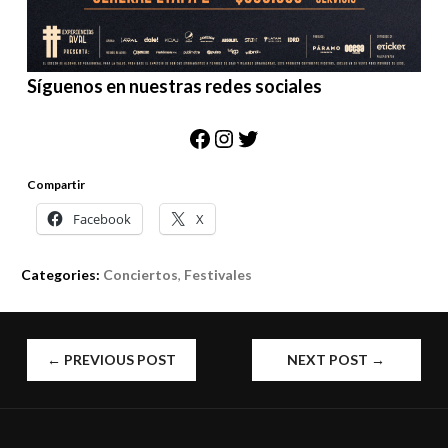
Síguenos en nuestras redes sociales
Facebook
Instagram
Twitter
Compartir
Facebook
X
Categories:
Conciertos
,
Festivales
POST
←
PREVIOUS POST
NEXT POST
→
NAVIGATION