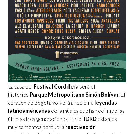
La casa del
Festival Cordillera
será el
histórico
Parque Metropolitano Simón Bolívar.
El
corazón de Bogotá volverá a recibir a
leyendas
latinoamericanas
de la música que han definido las
últimas tres generaciones. “En el
IDRD
estamos
muy contentos porque la
reactivación