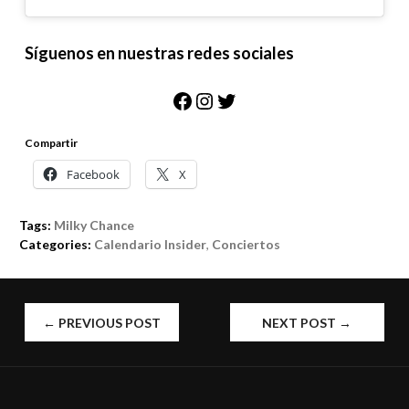
Síguenos en nuestras redes sociales
Facebook
Instagram
Twitter
Compartir
Facebook
X
Tags:
Milky Chance
Categories:
Calendario Insider
,
Conciertos
POST
←
PREVIOUS POST
NEXT POST
→
NAVIGATION