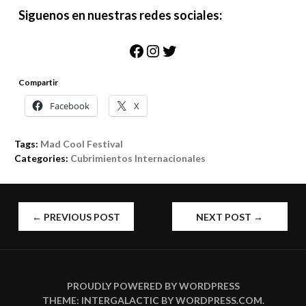
Siguenos en nuestras redes sociales:
Facebook
Instagram
Twitter
Compartir
Facebook
X
Tags:
Mad Cool Festival
Categories:
Cubrimientos Internacionales
POST
←
PREVIOUS POST
NEXT POST
→
NAVIGATION
PROUDLY POWERED BY WORDPRESS
THEME: INTERGALACTIC BY
WORDPRESS.COM
.