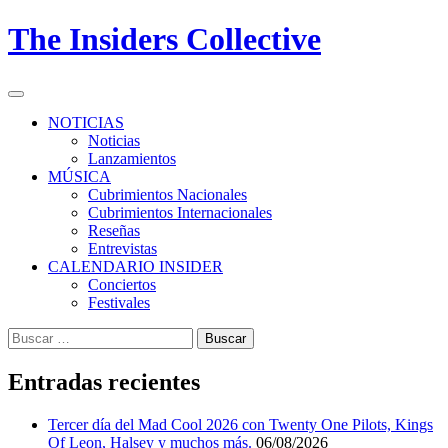
Skip
The Insiders Collective
to
content
Primary
Menu
NOTICIAS
Noticias
Lanzamientos
MÚSICA
Cubrimientos Nacionales
Cubrimientos Internacionales
Reseñas
Entrevistas
CALENDARIO INSIDER
Conciertos
Festivales
Buscar:
Entradas recientes
Tercer día del Mad Cool 2026 con Twenty One Pilots, Kings
Of Leon, Halsey y muchos más.
06/08/2026