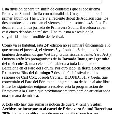
Esta división depara un sinfín de contrastes que el ecosistema
Primavera Sound asimila con naturalidad. Un ejemplo: entre el
primer álbum de The Cure y el reciente debut de Addison Rae, los
dos nombres que coronan el viernes, han transcurrido 46 años. Es
decir, en una única jornada de Primavera Sound Barcelona caben
casi cinco décadas de música. Una muestra a escala de la
singularidad inconfundible del festival.
Como ya es habitual, esta 24ª edición no se limitará únicamente a lo
que ocurra el jueves 4, el viernes 5 y el sábado 6 de junio. Ahora
también descubrimos que Wet Leg, Guitarricadelafuente, Yard Act y
Ouineta serán los protagonistas de
la Jornada Inaugural gratuita
del miércoles 3
, una celebración abierta a toda la ciudad de
Barcelona en el Parc del Fòrum. Por otro lado,
la fiesta electrónica
Primavera Bits del domingo 7
despedirá el festival con las
sesiones de Carl Cox, Joseph Capriati, BLOND:ISH y Greta, que
convertirán el Parc del Fòrum en una gran pista de baile al aire libre.
Entre los siguientes enigmas a resolver está la programación de
Primavera a la Ciutat, que próximamente terminará de articular toda
una semana de música.
A todo ello hay que sumar la noticia de que
TV Girl y Sudan
Archives se incorporan al cartel de Primavera Sound Barcelona
2026
. La banda californiana de pop psicodélico, que tras sus