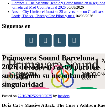
Florence + The Machine, Jennie y Lorde brillan en la segunda
jornada del Mad Cool Festival 2026
05/08/2026
Austin City Limits celebrará su 25 aniversario con Charli xcx,
Lorde, The xx , Twenty One Pilots y más.
04/08/2026
Síguenos en
Primavera Sound Barcelona
2026 desvela su cartel por días
subrayando su inconfundible
singularidad
Posted on
22/10/2025
22/10/2025
by
Insiders
Doja Cat y Massive Attack, The Cure y Addison Rae