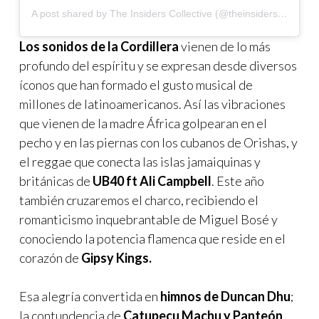
A post shared by The Insiders Collective (@theinsidersco)
Los sonidos de la Cordillera
vienen de lo más
profundo del espíritu y se expresan desde diversos
íconos que han formado el gusto musical de
millones de latinoamericanos. Así las vibraciones
que vienen de la madre África golpearan en el
pecho y en las piernas con los cubanos de Orishas, y
el reggae que conecta las islas jamaiquinas y
británicas de
UB40 ft Ali Campbell
. Este año
también cruzaremos el charco, recibiendo el
romanticismo inquebrantable de Miguel Bosé y
conociendo la potencia flamenca que reside en el
corazón de
Gipsy Kings.
Esa alegría convertida en
himnos de Duncan Dhu
;
la contundencia de
Catupecu Machu y Panteón