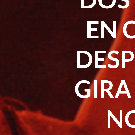
EN 
DESP
GIRA
N