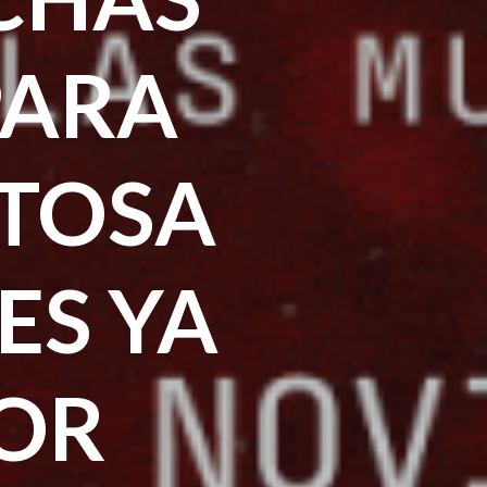
PARA
ITOSA
ES YA
OR