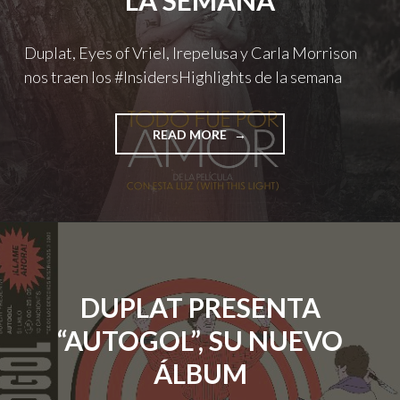
LA SEMANA
Duplat, Eyes of Vriel, Irepelusa y Carla Morrison
nos traen los #InsidersHighlights de la semana
"DUPLAT,
READ MORE
EYES
OF
VRIEL,
IREPELUSA
Y
CARLA
MORRISON
NOS
DUPLAT PRESENTA
TRAEN
LOS
“AUTOGOL”, SU NUEVO
#INSIDERSHIGHLIGHTS
DE
ÁLBUM
LA
SEMANA"