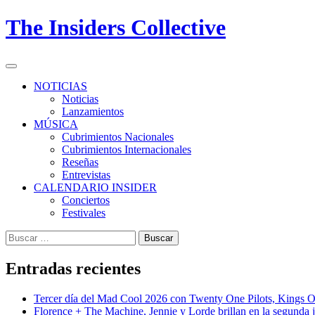
Skip
The Insiders Collective
to
content
Primary
Menu
NOTICIAS
Noticias
Lanzamientos
MÚSICA
Cubrimientos Nacionales
Cubrimientos Internacionales
Reseñas
Entrevistas
CALENDARIO INSIDER
Conciertos
Festivales
Buscar:
Entradas recientes
Tercer día del Mad Cool 2026 con Twenty One Pilots, Kings 
Florence + The Machine, Jennie y Lorde brillan en la segunda