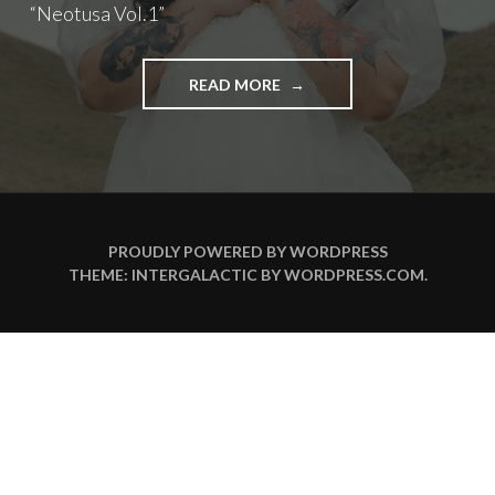
“Neotusa Vol.1”
"BELLA
READ MORE
ÁLVAREZ
LE
CANTA
A
LOS
CORAZONES
RUIDOSOS
PROUDLY POWERED BY WORDPRESS
EN
THEME: INTERGALACTIC BY
WORDPRESS.COM
.
“NEOTUSA
VOL.1”"