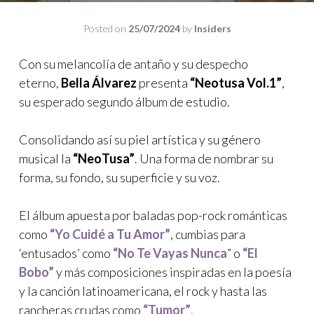
Posted on
25/07/2024
by
Insiders
Con su melancolía de antaño y su despecho
eterno,
Bella Álvarez
presenta
“Neotusa Vol.1”
,
su esperado segundo álbum de estudio.
Consolidando así su piel artística y su género
musical la
“NeoTusa”
. Una forma de nombrar su
forma, su fondo, su superficie y su voz.
El álbum apuesta por baladas pop-rock románticas
como
“Yo Cuidé a Tu Amor”
, cumbias para
‘entusados’ como
“No Te Vayas Nunca
” o
“El
Bobo”
y más composiciones inspiradas en la poesía
y la canción latinoamericana, el rock y hasta las
rancheras crudas como
“Tumor”
.