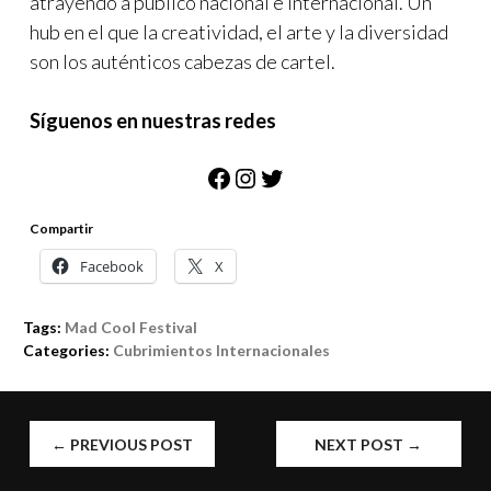
atrayendo a público nacional e internacional. Un
hub en el que la creatividad, el arte y la diversidad
son los auténticos cabezas de cartel.
Síguenos en nuestras redes
Facebook
Instagram
Twitter
Compartir
Facebook
X
Tags:
Mad Cool Festival
Categories:
Cubrimientos Internacionales
POST
←
PREVIOUS POST
NEXT POST
→