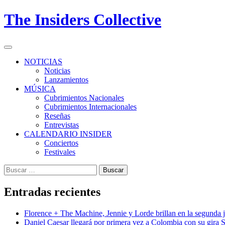
Skip
The Insiders Collective
to
content
Primary
Menu
NOTICIAS
Noticias
Lanzamientos
MÚSICA
Cubrimientos Nacionales
Cubrimientos Internacionales
Reseñas
Entrevistas
CALENDARIO INSIDER
Conciertos
Festivales
Buscar:
Entradas recientes
Florence + The Machine, Jennie y Lorde brillan en la segunda
Daniel Caesar llegará por primera vez a Colombia con su gira