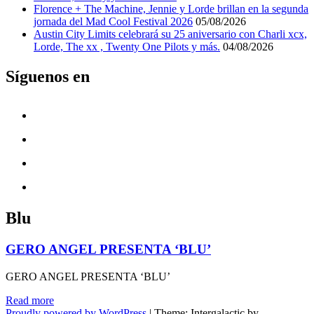
Florence + The Machine, Jennie y Lorde brillan en la segunda
jornada del Mad Cool Festival 2026
05/08/2026
Austin City Limits celebrará su 25 aniversario con Charli xcx,
Lorde, The xx , Twenty One Pilots y más.
04/08/2026
Síguenos en
Blu
GERO ANGEL PRESENTA ‘BLU’
GERO ANGEL PRESENTA ‘BLU’
"GERO
Read more
ANGEL
Proudly powered by WordPress
|
Theme: Intergalactic by