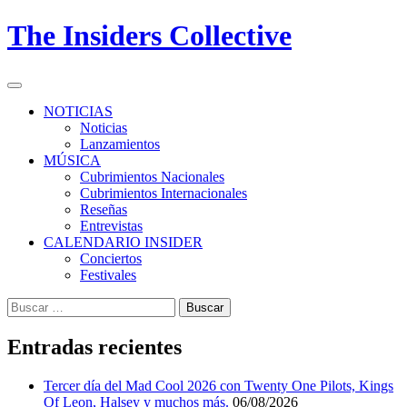
Skip
The Insiders Collective
to
content
Primary
Menu
NOTICIAS
Noticias
Lanzamientos
MÚSICA
Cubrimientos Nacionales
Cubrimientos Internacionales
Reseñas
Entrevistas
CALENDARIO INSIDER
Conciertos
Festivales
Buscar:
Entradas recientes
Tercer día del Mad Cool 2026 con Twenty One Pilots, Kings
Of Leon, Halsey y muchos más.
06/08/2026