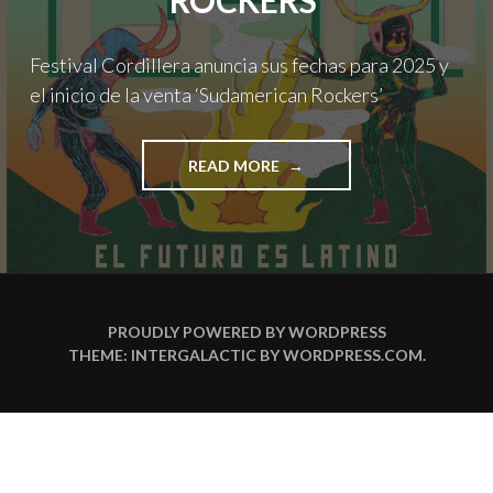
ROCKERS’
Festival Cordillera anuncia sus fechas para 2025 y
el inicio de la venta ‘Sudamerican Rockers’
"FESTIVAL
READ MORE
CORDILLERA
ANUNCIA
SUS
FECHAS
PARA
2025
Y
PROUDLY POWERED BY WORDPRESS
EL
THEME: INTERGALACTIC BY
WORDPRESS.COM
.
INICIO
DE
LA
VENTA
‘SUDAMERICAN
ROCKERS’"