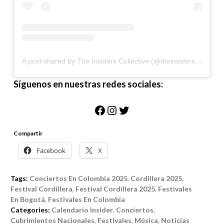
A post shared by The Insiders Collective (@theinsidersco)
Síguenos en nuestras redes sociales:
Facebook
Instagram
Twitter
Compartir
Facebook
X
Tags:
Conciertos En Colombia 2025
,
Cordillera 2025
,
Festival Cordillera
,
Festival Cordillera 2025
,
Festivales
En Bogotá
,
Festivales En Colombia
Categories:
Calendario Insider
,
Conciertos
,
Cubrimientos Nacionales
,
Festivales
,
Música
,
Noticias