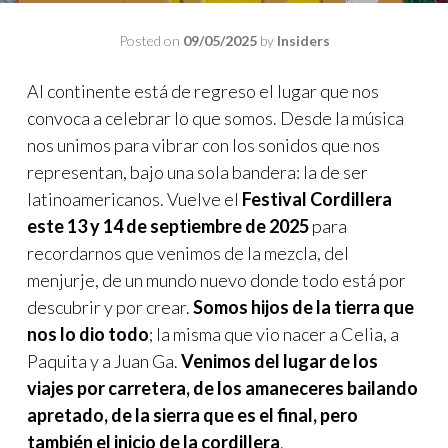
Posted on
09/05/2025
by
Insiders
Al continente está de regreso el lugar que nos
convoca a celebrar lo que somos. Desde la música
nos unimos para vibrar con los sonidos que nos
representan, bajo una sola bandera: la de ser
latinoamericanos. Vuelve el
Festival Cordillera
este 13 y 14 de septiembre de 2025
para
recordarnos que venimos de la mezcla, del
menjurje, de un mundo nuevo donde todo está por
descubrir y por crear.
Somos hijos de la tierra que
nos lo dio todo
; la misma que vio nacer a Celia, a
Paquita y a Juan Ga.
Venimos del lugar de los
viajes por carretera, de los amaneceres bailando
apretado, de la sierra que es el final, pero
también el inicio de la cordillera
.