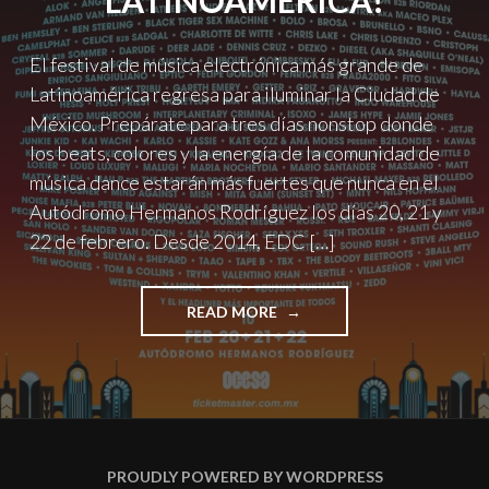
LATINOAMÉRICA!
El festival de música electrónica más grande de
Latinoamérica regresa para iluminar la Ciudad de
México. Prepárate para tres días nonstop donde
los beats, colores y la energía de la comunidad de
música dance estarán más fuertes que nunca en el
Autódromo Hermanos Rodríguez los días 20, 21 y
22 de febrero. Desde 2014, EDC […]
"¡EDC
READ MORE
MÉXICO
2026:
EL
FESTIVAL
DE
MÚSICA
ELECTRÓNICA
PROUDLY POWERED BY WORDPRESS