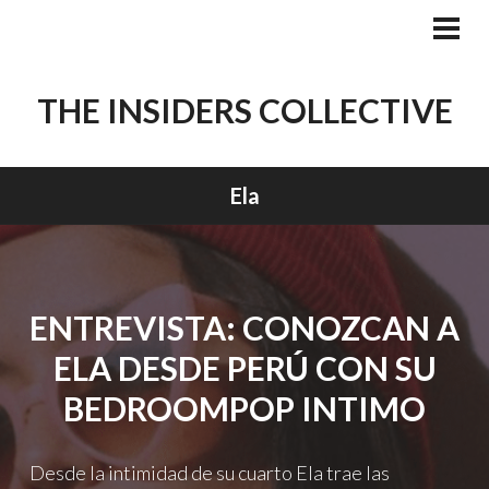
Skip
to
PRI
MEN
content
THE INSIDERS COLLECTIVE
Ela
ENTREVISTA: CONOZCAN A
ELA DESDE PERÚ CON SU
BEDROOMPOP INTIMO
Desde la intimidad de su cuarto Ela trae las