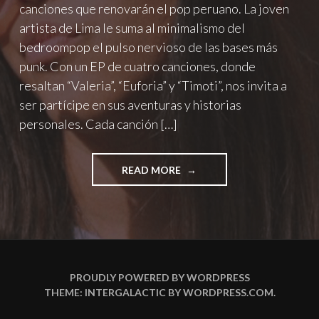
canciones que renovarán el pop peruano. La joven
artista de Lima le suma al minimalismo del
bedroompop el pulso nervioso de las bases más
punk. Con un EP de cuatro canciones, donde
resaltan “Valeria”, “Euforia” y “Timoti”, nos invita a
ser partícipe en sus aventuras y historias
personales. Cada canción […]
"ENTREVISTA:
READ MORE
CONOZCAN
A
ELA
DESDE
PERÚ
CON
SU
PROUDLY POWERED BY WORDPRESS
BEDROOMPOP
THEME: INTERGALACTIC BY
WORDPRESS.COM
.
INTIMO"