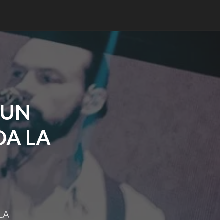
 UN
DA LA
LA