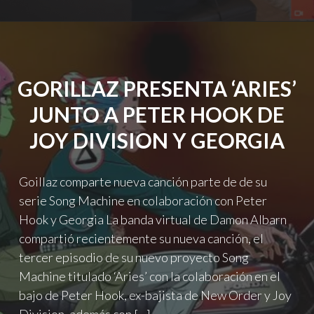
D
PRESENTAN
“ARIES”
DE
GORILLAZ
GORILLAZ PRESENTA ‘ARIES’
DESDE
CASA"
JUNTO A PETER HOOK DE
JOY DIVISION Y GEORGIA
Goillaz comparte nueva canción parte de de su
serie Song Machine en colaboración con Peter
Hook y Georgia La banda virtual de Damon Albarn
compartió recientemente su nueva canción, el
tercer episodio de su nuevo proyecto Song
Machine titulado ‘Aries’ con la colaboración en el
bajo de Peter Hook, ex-bajista de New Order y Joy
Division, además con […]