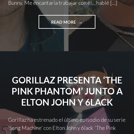
Bunny. Me encantaría trabajar con él… hablé […]
"DAMON
READ MORE
ALBARN
HABLA
QUE
LE
GUSTARÍA
HACER
UNA
COLABORACIÓN
GORILLAZ PRESENTA ‘THE
CON
BAD
PINK PHANTOM’ JUNTO A
BUNNY"
ELTON JOHN Y 6LACK
Gorillaz ha estrenado el último episodio de su serie
‘Song Machine’ con Elton John y 6lack ‘The Pink