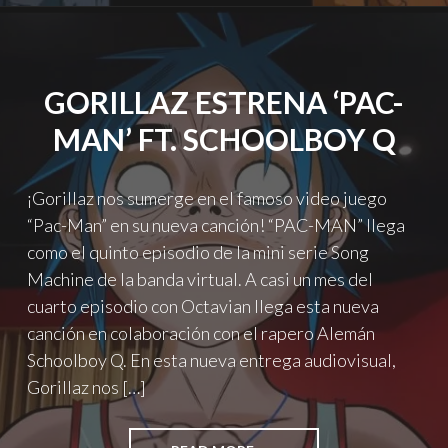
A
ROBERT
SMITH
Y
GORILLAZ ESTRENA ‘PAC-
ANUNCIA
DETALLES
MAN’ FT. SCHOOLBOY Q
DE
SU
ÁLBUM“SONG
¡Gorillaz nos sumerge en el famoso video juego
MACHINE”"
“Pac-Man” en su nueva canción! “PAC-MAN” llega
como el quinto episodio de la mini serie Song
Machine de la banda virtual. A casi un mes del
cuarto episodio con Octavian llega esta nueva
canción en colaboración con el rapero Alemán
Schoolboy Q. En esta nueva entrega audiovisual,
Gorillaz nos […]