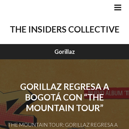
Skip
to
PRI
MEN
content
THE INSIDERS COLLECTIVE
Gorillaz
GORILLAZ REGRESA A
BOGOTÁ CON “THE
MOUNTAIN TOUR”
THE MOUNTAIN TOUR: GORILLAZ REGRESA A