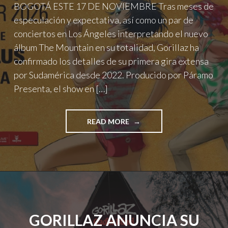
BOGOTÁ ESTE 17 DE NOVIEMBRE Tras meses de
especulación y expectativa, así como un par de
conciertos en Los Ángeles interpretando el nuevo
álbum The Mountain en su totalidad, Gorillaz ha
confirmado los detalles de su primera gira extensa
por Sudamérica desde 2022. Producido por Páramo
Presenta, el show en […]
"GORILLAZ
READ MORE
REGRESA
A
BOGOTÁ
CON
“THE
MOUNTAIN
TOUR”"
GORILLAZ ANUNCIA SU