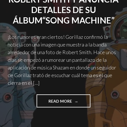
DETALLES DE SU
ÁLBUM“SONG MACHINE”
¡Los rumores eran ciertos! Gorillaz confirmó la
noticia con una imagen que muestra a la banda
alrededor de una foto de Robert Smith. Hace unos
días se empezó a rumorear un pantallazo de la
aplicación de música Shazam en donde un seguidor
de Gorillaz trató de escuchar cuál tema es el que
cierra en el […]
"GORILLAZ
READ MORE
PRESENTA
“STRANGE
TIMEZ”
JUNTO