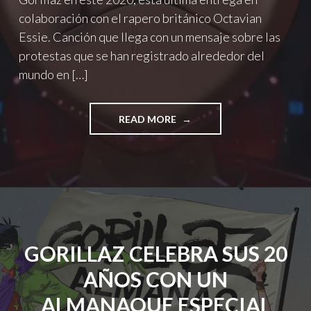
colaboración con el rapero británico Octavian
Essie. Canción que llega con un mensaje sobre las
protestas que se han registrado alrededor del
mundo en […]
"GORILLAZ
READ MORE
ESTRENA
“FRIDAY
13TH”
EN
COLABORACIÓN
CON
EL
RAPERO
GORILLAZ CELEBRA SUS 20
OCTAVIAN"
AÑOS CON UN
ALMANAQUE ESPECIAL