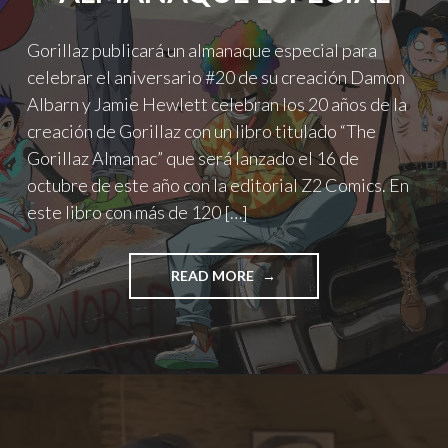
Gorillaz publicará un almanaque especial para
celebrar el aniversario #20 de su creación Damon
Albarn y Jamie Hewlett celebran los 20 años de la
creación de Gorillaz con un libro titulado “The
Gorillaz Almanac” que será lanzado el 16 de
octubre de este año con la editorial Z2 Comics. En
este libro con más de 120 […]
"GORILLAZ
READ MORE
CELEBRA
SUS
20
AÑOS
CON
UN
ALMANAQUE
ESPECIAL"