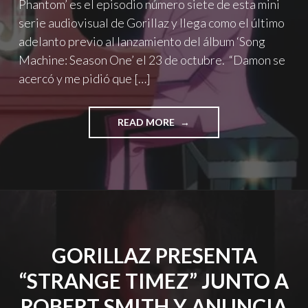
Phantom’ es el episodio número siete de esta mini
serie audiovisual de Gorillaz y llega como el último
adelanto previo al lanzamiento del álbum ‘Song
Machine: Season One’ el 23 de octubre. “Damon se
acercó y me pidió que […]
"GORILLAZ
READ MORE
PRESENTA
‘THE
PINK
PHANTOM’
JUNTO
A
ELTON
JOHN
GORILLAZ PRESENTA
Y
6LACK"
“STRANGE TIMEZ” JUNTO A
ROBERT SMITH Y ANUNCIA