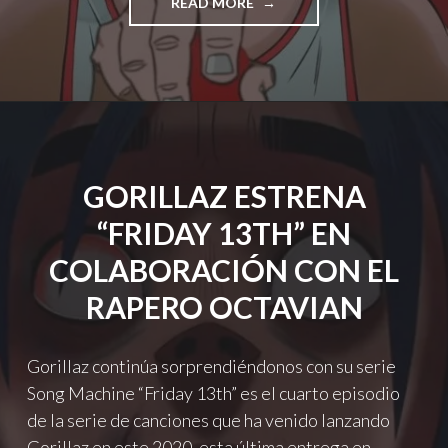
"GORILLAZ
READ MORE
ESTRENA
‘PAC-
MAN’
FT.
SCHOOLBOY
Q"
GORILLAZ ESTRENA
“FRIDAY 13TH” EN
COLABORACIÓN CON EL
RAPERO OCTAVIAN
Gorillaz continúa sorprendiéndonos con su serie
Song Machine “Friday 13th” es el cuarto episodio
de la serie de canciones que ha venido lanzando
Gorillaz en este 2020, esta última entrega en