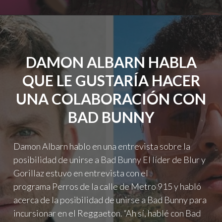
ÁLBUM
Y
ESTRENA
SU
COLABORACIÓN
DAMON ALBARN HABLA
CON
TAME
QUE LE GUSTARÍA HACER
IMPALA"
UNA COLABORACIÓN CON
BAD BUNNY
Damon Albarn hablo en una entrevista sobre la
posibilidad de unirse a Bad Bunny El líder de Blur y
Gorillaz estuvo en entrevista con el
programa Perros de la calle de Metro 915 y habló
acerca de la posibilidad de unirse a Bad Bunny para
incursionar en el Reggaeton. “Ah sí, hablé con Bad