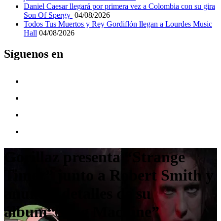
Daniel Caesar llegará por primera vez a Colombia con su gira
Son Of Spergy
04/08/2026
Todos Tus Muertos y Rey Gordiflón llegan a Lourdes Music
Hall
04/08/2026
Síguenos en
Gorillaz presenta “Strange
Timez” junto a Robert Smith y
anuncia detalles de su
álbum“Song Machine”