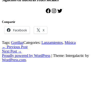
Facebook
Instagram
Twitter
Compartir
Facebook
X
Tags:
Gorillaz
Categories:
Lanzamientos
,
Música
Post
←
Previous Post
Next Post
→
navigation
Proudly powered by WordPress
|
Theme: Intergalactic by
WordPress.com
.