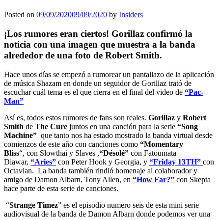
Posted on
09/09/2020
09/09/2020
by
Insiders
¡Los rumores eran ciertos! Gorillaz confirmó la
noticia con una imagen que muestra a la banda
alrededor de una foto de Robert Smith.
Hace unos días se empezó a rumorear un pantallazo de la aplicación
de música Shazam en donde un seguidor de Gorillaz trató de
escuchar cuál tema es el que cierra en el final del video de
“Pac-
Man”
Así es, todos estos rumores de fans son reales.
Gorillaz
y
Robert
Smith
de
The Cure
juntos en una canción para la serie
“Song
Machine”
que tanto nos ha estado mostrado la banda virtual desde
comienzos de este año con canciones como
“Momentary
Bliss
“, con Slowthai y Slaves ,
“Désolé”
con Fatoumata
Diawar,
“Aries”
con Peter Hook y Georgia, y
“Friday 13TH”
con
Octavian. La banda también rindió homenaje al colaborador y
amigo de Damon Albarn, Tony Allen, en
“How Far?”
con Skepta
hace parte de esta serie de canciones.
“
Strange Timez
” es el episodio numero seis de esta mini serie
audiovisual de la banda de Damon Albarn donde podemos ver una