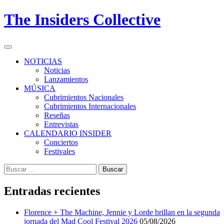
Skip
The Insiders Collective
to
content
Primary
Menu
NOTICIAS
Noticias
Lanzamientos
MÚSICA
Cubrimientos Nacionales
Cubrimientos Internacionales
Reseñas
Entrevistas
CALENDARIO INSIDER
Conciertos
Festivales
Buscar:
Entradas recientes
Florence + The Machine, Jennie y Lorde brillan en la segunda
jornada del Mad Cool Festival 2026
05/08/2026