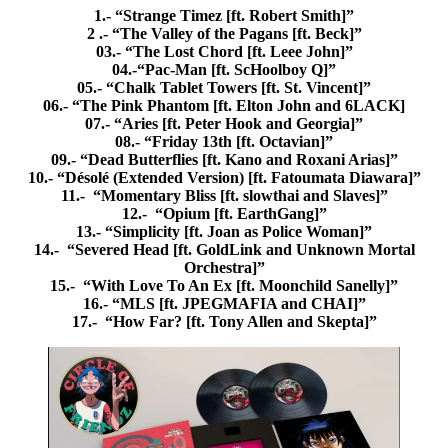
1.- “Strange Timez [ft. Robert Smith]”
2 .- “The Valley of the Pagans [ft. Beck]”
03.- “The Lost Chord [ft. Leee John]”
04.-“Pac-Man [ft. ScHoolboy Q]”
05.- “Chalk Tablet Towers [ft. St. Vincent]”
06.- “The Pink Phantom [ft. Elton John and 6LACK]
07.- “Aries [ft. Peter Hook and Georgia]”
08.- “Friday 13th [ft. Octavian]”
09.- “Dead Butterflies [ft. Kano and Roxani Arias]”
10.- “Désolé (Extended Version) [ft. Fatoumata Diawara]”
11.- “Momentary Bliss [ft. slowthai and Slaves]”
12.- “Opium [ft. EarthGang]”
13.- “Simplicity [ft. Joan as Police Woman]”
14.- “Severed Head [ft. GoldLink and Unknown Mortal
Orchestra]”
15.- “With Love To An Ex [ft. Moonchild Sanelly]”
16.- “MLS [ft. JPEGMAFIA and CHAI]”
17.- “How Far? [ft. Tony Allen and Skepta]”