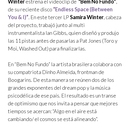
Winter
estrena el videoclip de
“Bem No Fundo”
,
de su reciente disco
“Endless Space (Between
You & I)”
. En este tercer LP
Samira Winter
, cabeza
del proyecto, trabajó junto al multi
instrumentalista Ian Gibbs, quien diseñó y produjo
las 11 pistas antes de pasarlas a Pat Jones (Toro y
Moi, Washed Out) para finalizarlas.
En “Bem No Fundo” la artista brasilera colabora con
su compatriota Dinho Almeida, frontman de
Boogarins. De esta manera se reúnen dos de los
grandes exponentes del dream pop y la música
psicodélica de ese país. El resultado es un transe
de optimismo que nos invita a pensar que mejores
tiempos se acercan: “Algo en el aire está
cambiando/ el cosmos se está alineando”.