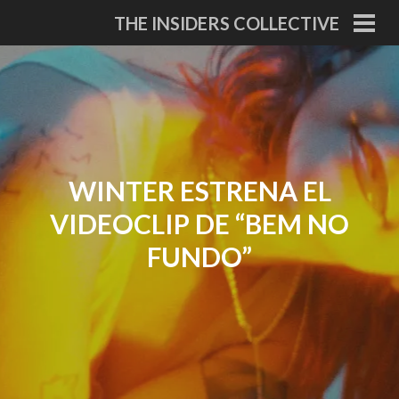
Skip
THE INSIDERS COLLECTIVE
to
PRI
MEN
content
WINTER ESTRENA EL
VIDEOCLIP DE “BEM NO
FUNDO”