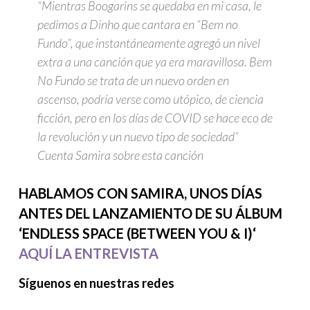
“Mientras Boogarins se quedaba en mi casa, le
pedimos a Dinho que cantara en “Bem no
Fundo”, que instantáneamente agregó un nivel
extra a una canción que ya era maravillosa. Bem
No Fundo se trata de un nuevo orden en
ascenso, podría verse como utópico, de ciencia
ficción, pero en los días de COVID se hace eco de
la revolución y un nuevo tipo de sociedad”
Cuenta Samira sobre esta canción
HABLAMOS CON SAMIRA, UNOS DÍAS
ANTES DEL LANZAMIENTO DE SU ÁLBUM
‘ENDLESS SPACE (BETWEEN YOU & I)
‘
AQUÍ LA ENTREVISTA
Síguenos en nuestras redes