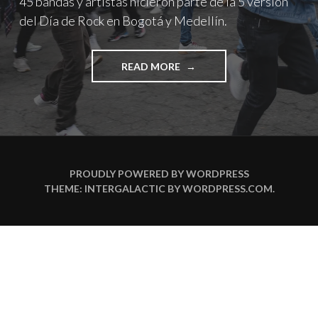
45 bandas y artistas hicieron parte de la 5 versión
del Día de Rock en Bogotá y Medellín.
"ASÍ
READ MORE
VIVIMOS
EL
DÍA
DE
ROCK
COLOMBIA
2022"
PROUDLY POWERED BY WORDPRESS
THEME: INTERGALACTIC BY
WORDPRESS.COM
.