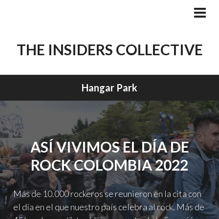
Skip
to
PRI
MEN
content
THE INSIDERS COLLECTIVE
Hangar Park
ASÍ VIVIMOS EL DÍA DE
ROCK COLOMBIA 2022
Más de 10.000 rockeros se reunieron en la cita con
el día en el que nuestro país celebra al rock. Más de