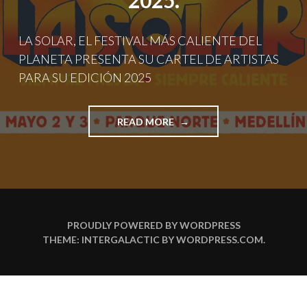
2025.
LA SOLAR, EL FESTIVAL MÁS CALIENTE DEL
PLANETA PRESENTA SU CARTEL DE ARTISTAS
PARA SU EDICIÓN 2025
"LA
READ MORE
SOLAR,
EL
FESTIVAL
MÁS
CALIENTE
DEL
PLANETA
PROUDLY POWERED BY WORDPRESS
PRESENTA
THEME: INTERGALACTIC BY
WORDPRESS.COM
.
SU
CARTEL
DE
ARTISTAS