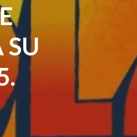
E
 SU
5.