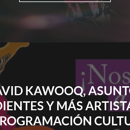
ANUNCIA
PRIMERAS
DOS
CIUDADES
DE
SU
GIRA
EN
COLOMBIA:
BOGOTÁ
Y
MEDELLÍN"
AVID KAWOOQ, ASUNT
IENTES Y MÁS ARTIST
PROGRAMACIÓN CULT