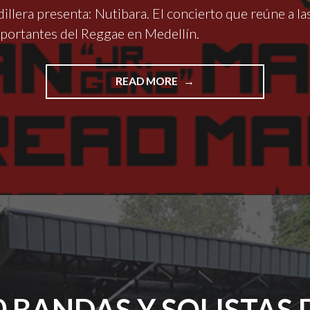
dillera presenta: Nutibara. El concierto que reúne a l
mportantes del Reggae en Medellín.
"FESTIVAL
READ MORE
CORDILLERA
PRESENTA:
NUTIBARA.
EL
CONCIERTO
QUE
REÚNE
A
LAS
LEYENDAS
VIVAS
MÁS
IMPORTANTES
0 BANDAS Y SOLISTAS 
DEL