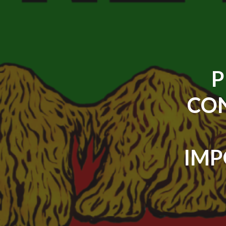
P
CON
IMP