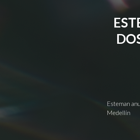
EST
DOS
Esteman anun
Medellín