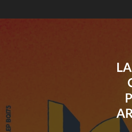
LA
P
AR