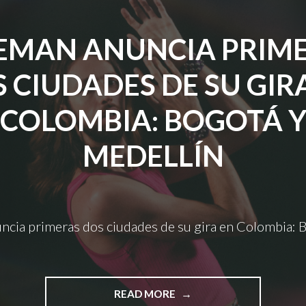
ARTISTAS
PARA
EMAN ANUNCIA PRIM
SU
EDICIÓN
 CIUDADES DE SU GIR
2025."
COLOMBIA: BOGOTÁ 
MEDELLÍN
cia primeras dos ciudades de su gira en Colombia: 
"ESTEMAN
READ MORE