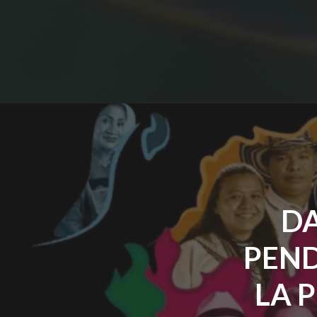
D
PEND
LA 