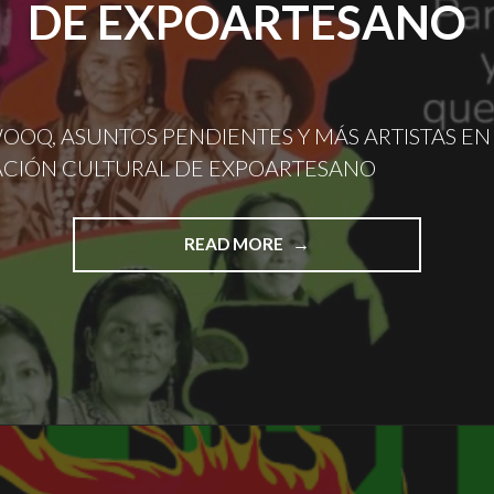
DE EXPOARTESANO
OOQ, ASUNTOS PENDIENTES Y MÁS ARTISTAS EN
CIÓN CULTURAL DE EXPOARTESANO
"DAVID
READ MORE
KAWOOQ,
ASUNTOS
PENDIENTES
Y
MÁS
ARTISTAS
EN
LA
PROGRAMACIÓN