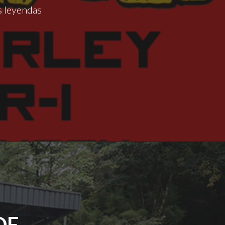
as leyendas
DE