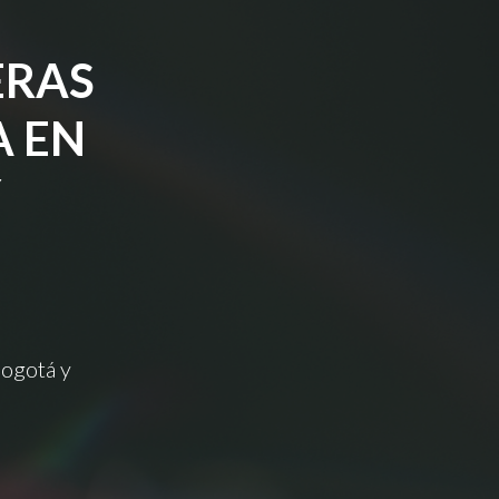
ERAS
A EN
Y
Bogotá y