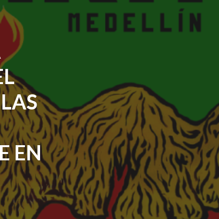
A
EL
 LAS
E EN