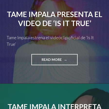
EN
CASA"
TAME IMPALA PRESENTA EL
VIDEO DE ‘IS IT TRUE’
Tame Impala estrena el videoclip oficial de ‘Is It
True’
"TAME
READ MORE
IMPALA
PRESENTA
EL
VIDEO
DE
‘IS
IT
TRUE’"
TAME IMPALA INTERPRETA