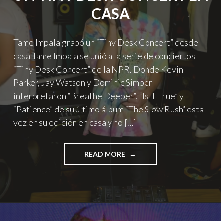
CASA
Tame Impala grabó un “Tiny Desk Concert” desde
casa Tame Impala se unió a la serie de conciertos
“Tiny Desk Concert” de la NPR. Donde Kevin
Parker, Jay Watson y Dominic Simper
interpretaron “Breathe Deeper“, “Is It True” y
“Patience” de su último álbum “The Slow Rush” esta
vez en su edición en casa y no […]
"TAME
READ MORE
IMPALA
PRESENTA
UN
TINY
DESK
CONCERT