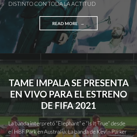
DISTINTO CON TODA LA ACTITUD
"FEP2023
READ MORE
DÍA
1:
VOLVER
A
UN
MUNDO
DISTINTO
CON
TAME IMPALA SE PRESENTA
TODA
LA
EN VIVO PARA EL ESTRENO
ACTITUD"
DE FIFA 2021
La banda interpretó “Elephant” e “Is It True” desde
el HBF Park en Australia. La banda de Kevin Parker