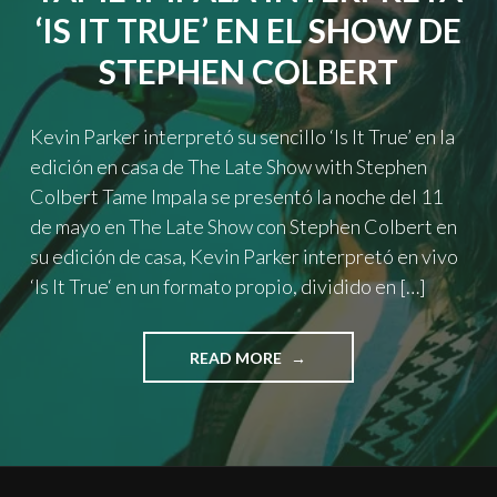
‘IS IT TRUE’ EN EL SHOW DE
STEPHEN COLBERT
Kevin Parker interpretó su sencillo ‘Is It True’ en la
edición en casa de The Late Show with Stephen
Colbert Tame Impala se presentó la noche del 11
de mayo en The Late Show con Stephen Colbert en
su edición de casa, Kevin Parker interpretó en vivo
‘Is It True‘ en un formato propio, dividido en […]
"TAME
READ MORE
IMPALA
INTERPRETA
‘IS
IT
TRUE’
EN