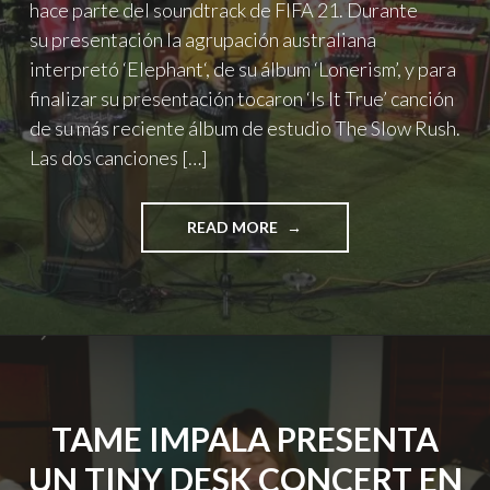
hace parte del soundtrack de FIFA 21. Durante
su presentación la agrupación australiana
interpretó ‘Elephant‘, de su álbum ‘Lonerism’, y para
finalizar su presentación tocaron ‘Is It True’ canción
de su más reciente álbum de estudio The Slow Rush.
Las dos canciones […]
"TAME
READ MORE
IMPALA
SE
PRESENTA
EN
VIVO
PARA
EL
ESTRENO
TAME IMPALA PRESENTA
DE
FIFA
UN TINY DESK CONCERT EN
2021"