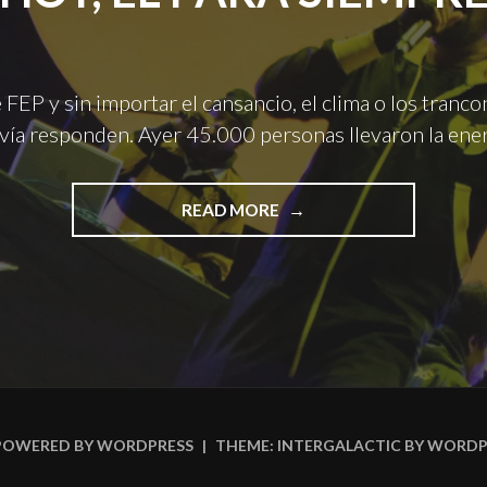
 FEP y sin importar el cansancio, el clima o los tranco
vía responden. Ayer 45.000 personas llevaron la ener
"FEP2023:
READ MORE
WU-
TANG
CLAN
ES
EL
HOY,
EL
PARA
SIEMPRE"
POWERED BY WORDPRESS
|
THEME: INTERGALACTIC BY
WORDP