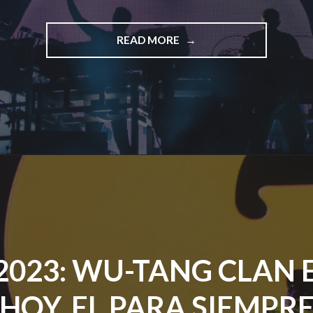
"FEP
READ MORE
2023
DÍA
3:
UN
DÍA
CARGADO
DE
LEYENDAS
DE
AYER
Y
HOY."
2023: WU-TANG CLAN E
HOY, EL PARA SIEMPR