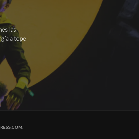
nes las
gía a tope
RESS.COM
.