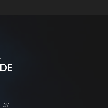
A
 DE
HOY.