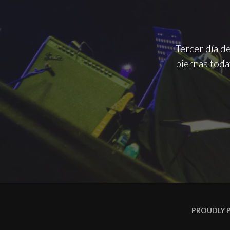
Tercer día de
piernas toda
PROUDLY 