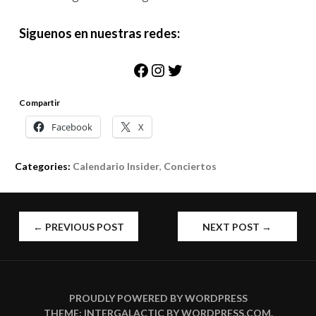
Siguenos en nuestras redes:
Facebook
Instagram
Twitter
Compartir
Facebook
X
Categories:
Calendario Insider
,
Conciertos
POST
←
PREVIOUS POST
NEXT POST
→
NAVIGATION
PROUDLY POWERED BY WORDPRESS
THEME: INTERGALACTIC BY
WORDPRESS.COM
.