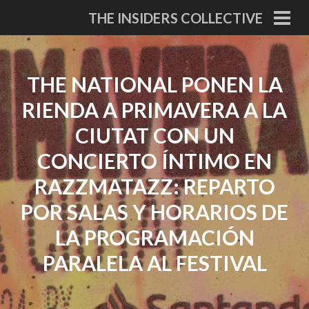
Skip
THE INSIDERS COLLECTIVE
to
PRI
MEN
content
THE NATIONAL PONEN LA
RIENDA A PRIMAVERA A LA
CIUTAT CON UN
CONCIERTO ÍNTIMO EN
RAZZMATAZZ: REPARTO
POR SALAS Y HORARIOS DE
LA PROGRAMACIÓN
PARALELA AL FESTIVAL