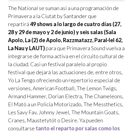
The National se suman así a una programación de
Primavera a la Ciutat by Santander que
repartirá
49 shows a lo largo de cuatro días (27,
28 y 29 de mayo y 2 de junio) y seis salas (Sala
Apolo, La (2) de Apolo, Razzmatazz, Paral·lel 62,
La Nau y LAUT)
para que Primavera Sound vuelva a
integrarse de forma activa en el circuito cultural de
la ciudad. Casi un festival paralelo al propio
festival que dejará las actuaciones de, entre otros,
Yo La Tengo ofreciendo un repertorio especial de
versiones, American Football, The Lemon Twigs,
Armand Hammer, Dorian Electra, The Chameleons,
El Mató a un Policía Motorizado, The Messthetics,
Les Savy Fav, Johnny Jewel, The Mountain Goats,
Cranes, Maustetytöt o Desire. Ya pueden
consultarse
tanto el reparto por salas como los