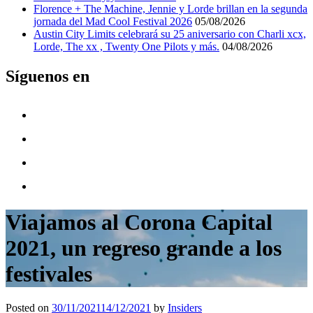
Florence + The Machine, Jennie y Lorde brillan en la segunda
jornada del Mad Cool Festival 2026
05/08/2026
Austin City Limits celebrará su 25 aniversario con Charli xcx,
Lorde, The xx , Twenty One Pilots y más.
04/08/2026
Síguenos en
Viajamos al Corona Capital
2021, un regreso grande a los
festivales
Posted on
30/11/2021
14/12/2021
by
Insiders