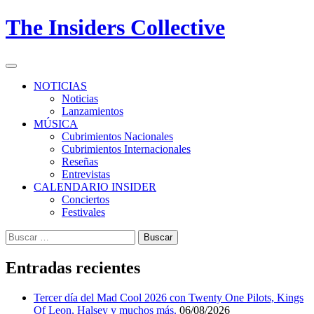
Skip
The Insiders Collective
to
content
Primary
Menu
NOTICIAS
Noticias
Lanzamientos
MÚSICA
Cubrimientos Nacionales
Cubrimientos Internacionales
Reseñas
Entrevistas
CALENDARIO INSIDER
Conciertos
Festivales
Buscar:
Entradas recientes
Tercer día del Mad Cool 2026 con Twenty One Pilots, Kings
Of Leon, Halsey y muchos más.
06/08/2026