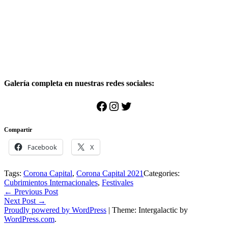
Galería completa en nuestras redes sociales:
Facebook
Instagram
Twitter
Compartir
Facebook
X
Tags:
Corona Capital
,
Corona Capital 2021
Categories:
Cubrimientos Internacionales
,
Festivales
Post
←
Previous Post
Next Post
→
navigation
Proudly powered by WordPress
|
Theme: Intergalactic by
WordPress.com
.