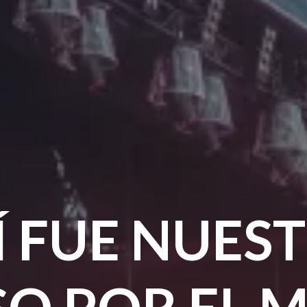
Í FUE NUES
SO POR EL M