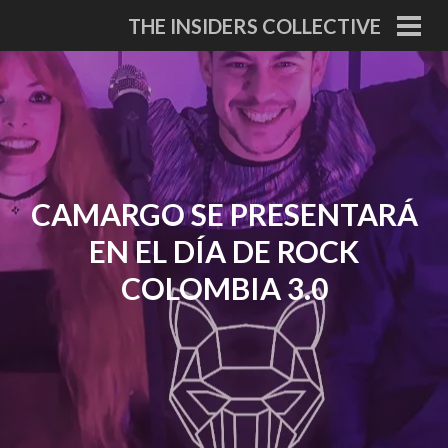
Skip
THE INSIDERS COLLECTIVE
to
PRI
MEN
content
CAMARGO SE PRESENTARÁ
EN EL DÍA DE ROCK
COLOMBIA 3.0