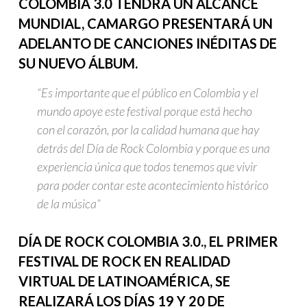
COLOMBIA 3.0 TENDRÁ UN ALCANCE
MUNDIAL, CAMARGO PRESENTARÁ UN
ADELANTO DE CANCIONES INÉDITAS DE
SU NUEVO ÁLBUM.
“Es importante que el público en Colombia y el
mundo apoye este festival porque está hecho
con el corazón, por la calidad humana que hay
detrás del Día de Rock Colombia y porque es una
experiencia única que todos tenemos que vivir
para poder contar este acontecimiento histórico
de la música”
DÍA DE ROCK COLOMBIA 3.0., EL PRIMER
FESTIVAL DE ROCK EN REALIDAD
VIRTUAL DE LATINOAMÉRICA, SE
REALIZARÁ LOS DÍAS 19 Y 20 DE