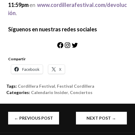
11:59pm
en
www.cordillerafestival.com/devoluc
ión
.
Síguenos en nuestras redes sociales
Facebook
Instagram
Twitter
Compartir
Facebook
X
Tags:
Cordillera Festival
,
Festival Cordillera
Categories:
Calendario Insider
,
Conciertos
POST
←
PREVIOUS POST
NEXT POST
→
NAVIGATION