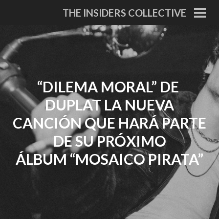
Skip
THE INSIDERS COLLECTIVE
to
PRI
MEN
content
“DILEMA MORAL” DE
DUPLAT LA NUEVA
CANCIÓN QUE HARÁ PARTE
DE SU PRÓXIMO
ÁLBUM “MOSAICO PIRATA”