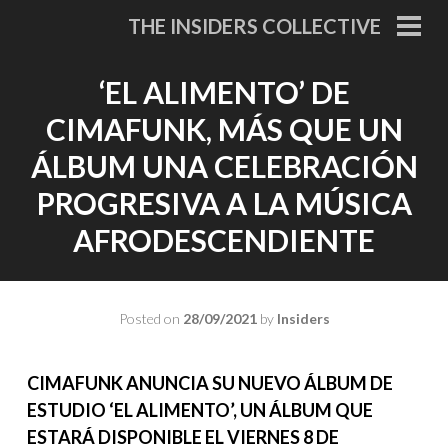
Skip
THE INSIDERS COLLECTIVE
to
PRI
MEN
content
‘EL ALIMENTO’ DE
CIMAFUNK, MÁS QUE UN
ÁLBUM UNA CELEBRACIÓN
PROGRESIVA A LA MÚSICA
AFRODESCENDIENTE
Posted on
28/09/2021
by
Insiders
CIMAFUNK ANUNCIA SU NUEVO ÁLBUM DE
ESTUDIO ‘EL ALIMENTO’, UN ÁLBUM QUE
ESTARÁ DISPONIBLE EL VIERNES 8 DE