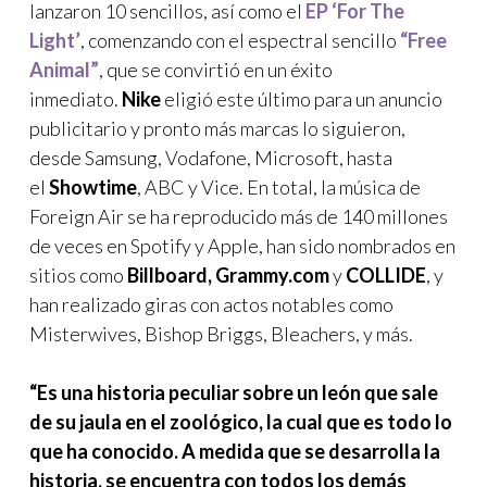
lanzaron 10 sencillos, así como el
EP ‘For The
Light’
, comenzando con el espectral sencillo
“Free
Animal”
, que se convirtió en un éxito
inmediato.
Nike
eligió este último para un anuncio
publicitario y pronto más marcas lo siguieron,
desde Samsung, Vodafone, Microsoft, hasta
el
Showtime
, ABC y Vice. En total, la música de
Foreign Air se ha reproducido más de 140 millones
de veces en Spotify y Apple, han sido nombrados en
sitios como
Billboard, Grammy.com
y
COLLIDE
, y
han realizado giras con actos notables como
Misterwives, Bishop Briggs, Bleachers, y más.
“Es una historia peculiar sobre un león que sale
de su jaula en el zoológico, la cual que es todo lo
que ha conocido. A medida que se desarrolla la
historia, se encuentra con todos los demás