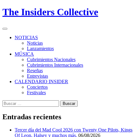
Skip
The Insiders Collective
to
content
Primary
Menu
NOTICIAS
Noticias
Lanzamientos
MÚSICA
Cubrimientos Nacionales
Cubrimientos Internacionales
Reseñas
Entrevistas
CALENDARIO INSIDER
Conciertos
Festivales
Buscar:
Entradas recientes
Tercer día del Mad Cool 2026 con Twenty One Pilots, Kings
Of Leon, Halsey y muchos más.
06/08/2026