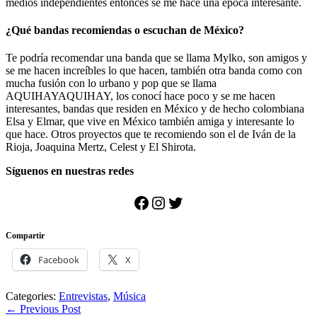
medios independientes entonces se me hace una época interesante.
¿Qué bandas recomiendas o escuchan de México?
Te podría recomendar una banda que se llama Mylko, son amigos y
se me hacen increíbles lo que hacen, también otra banda como con
mucha fusión con lo urbano y pop que se llama
AQUIHAYAQUIHAY, los conocí hace poco y se me hacen
interesantes, bandas que residen en México y de hecho colombiana
Elsa y Elmar, que vive en México también amiga y interesante lo
que hace. Otros proyectos que te recomiendo son el de Iván de la
Rioja, Joaquina Mertz, Celest y El Shirota.
Síguenos en nuestras redes
Facebook
Instagram
Twitter
Compartir
Facebook
X
Categories:
Entrevistas
,
Música
Post
←
Previous Post