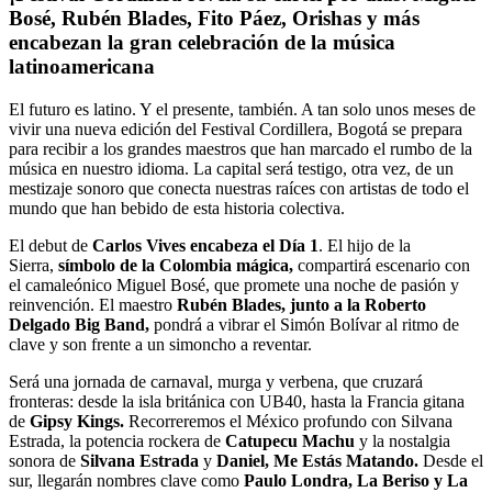
Bosé, Rubén Blades, Fito Páez, Orishas y más
encabezan la gran celebración de la música
latinoamericana
El futuro es latino. Y el presente, también. A tan solo unos meses de
vivir una nueva edición del Festival Cordillera, Bogotá se prepara
para recibir a los grandes maestros que han marcado el rumbo de la
música en nuestro idioma. La capital será testigo, otra vez, de un
mestizaje sonoro que conecta nuestras raíces con artistas de todo el
mundo que han bebido de esta historia colectiva.
El debut de
Carlos Vives encabeza el Día 1
. El hijo de la
Sierra,
símbolo de la Colombia mágica,
compartirá escenario con
el camaleónico Miguel Bosé, que promete una noche de pasión y
reinvención. El maestro
Rubén Blades, junto a la Roberto
Delgado Big Band,
pondrá a vibrar el Simón Bolívar al ritmo de
clave y son frente a un simoncho a reventar.
Será una jornada de carnaval, murga y verbena, que cruzará
fronteras: desde la isla británica con UB40, hasta la Francia gitana
de
Gipsy Kings.
Recorreremos el México profundo con Silvana
Estrada, la potencia rockera de
Catupecu Machu
y la nostalgia
sonora de
Silvana Estrada
y
Daniel, Me Estás Matando.
Desde el
sur, llegarán nombres clave como
Paulo Londra, La Beriso y La