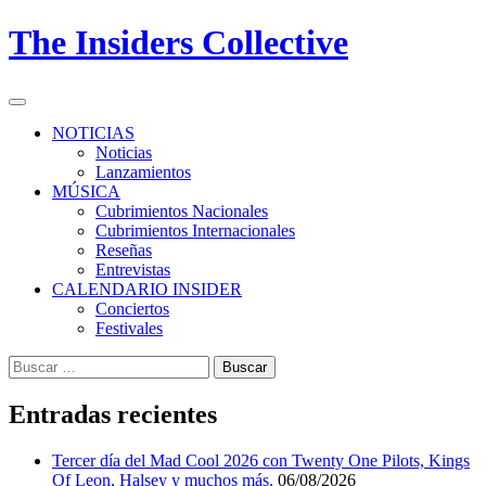
Skip
The Insiders Collective
to
content
Primary
Menu
NOTICIAS
Noticias
Lanzamientos
MÚSICA
Cubrimientos Nacionales
Cubrimientos Internacionales
Reseñas
Entrevistas
CALENDARIO INSIDER
Conciertos
Festivales
Buscar:
Entradas recientes
Tercer día del Mad Cool 2026 con Twenty One Pilots, Kings
Of Leon, Halsey y muchos más.
06/08/2026