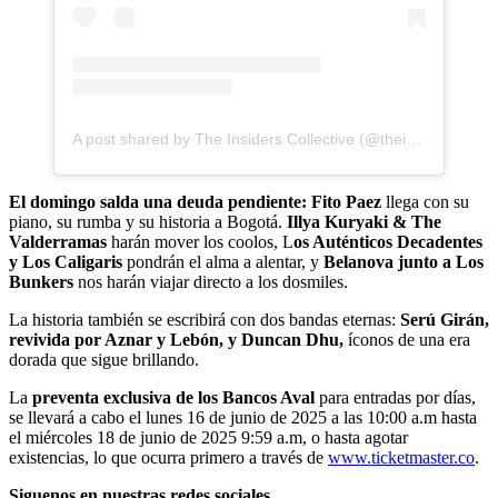
A post shared by The Insiders Collective (@theinsidersco)
El domingo salda una deuda pendiente: Fito Paez
llega con su
piano, su rumba y su historia a Bogotá.
Illya Kuryaki & The
Valderramas
harán mover los coolos, L
os Auténticos Decadentes
y Los Caligaris
pondrán el alma a alentar, y
Belanova junto a Los
Bunkers
nos harán viajar directo a los dosmiles.
La historia también se escribirá con dos bandas eternas:
Serú Girán,
revivida por Aznar y Lebón, y Duncan Dhu,
íconos de una era
dorada que sigue brillando.
La
preventa exclusiva de los Bancos Aval
para entradas por días,
se llevará a cabo el lunes 16 de junio de 2025 a las 10:00 a.m hasta
el miércoles 18 de junio de 2025 9:59 a.m, o hasta agotar
existencias, lo que ocurra primero a través de
www.ticketmaster.co
.
Siguenos en nuestras redes sociales