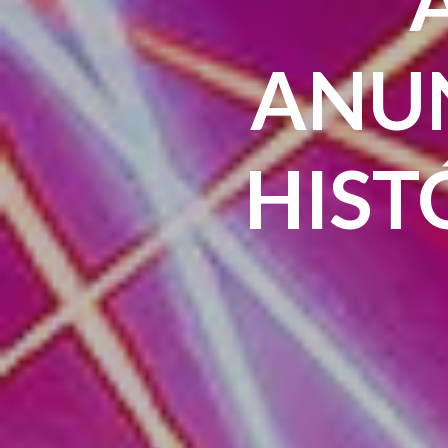
ANU
HIST