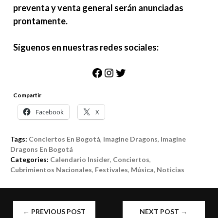
preventa y venta general serán anunciadas
prontamente.
Síguenos en nuestras redes sociales:
Facebook
Instagram
Twitter
Compartir
Facebook
X
Tags:
Conciertos En Bogotá
,
Imagine Dragons
,
Imagine
Dragons En Bogotá
Categories:
Calendario Insider
,
Conciertos
,
Cubrimientos Nacionales
,
Festivales
,
Música
,
Noticias
POST
←
PREVIOUS POST
NEXT POST
→