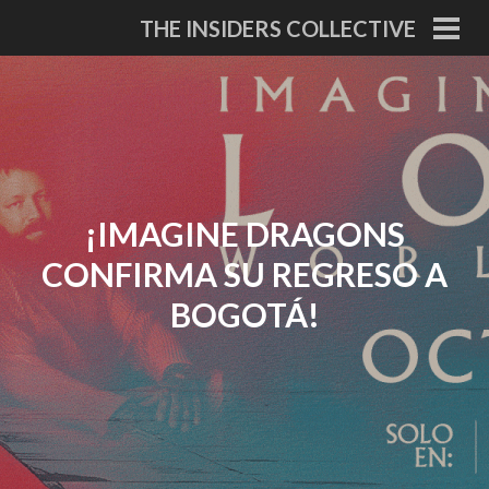
Skip
THE INSIDERS COLLECTIVE
to
PRI
MEN
content
¡IMAGINE DRAGONS
CONFIRMA SU REGRESO A
BOGOTÁ!