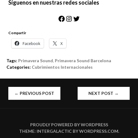
Síguenos en nuestras redes sociales
Facebook
Instagram
Twitter
Compartir
Facebook
X
Tags:
Primavera Sound
,
Primavera Sound Barcelona
Categories:
Cubrimientos Internacionales
POST
←
PREVIOUS POST
NEXT POST
→
NAVIGATION
PROUDLY POWERED BY WORDPRESS
THEME: INTERGALACTIC BY
WORDPRESS.COM
.